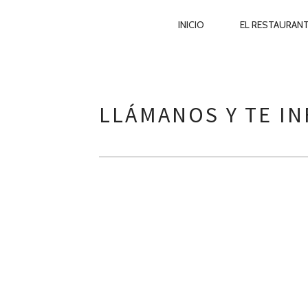
PRIMARY
INICIO
EL RESTAURAN
NAVIGATION
Skip
to
content
LLÁMANOS Y TE I